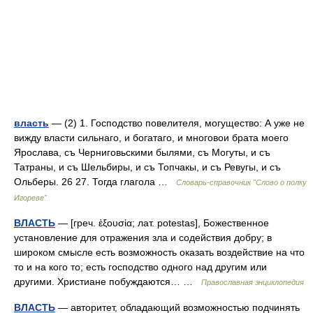
власть
— (2) 1. Господство повелителя, могущество: А уже не
вижду власти сильнаго, и богатаго, и многовои брата моего
Ярослава, съ Черниговьскими былями, съ Могуты, и съ
Татраны, и съ Шельбиры, и съ Топчакы, и съ Ревугы, и съ
Ольберы. 26 27. Тогда глагола …
Словарь-справочник "Слово о полку
Игореве"
ВЛАСТЬ
— [греч. ἐξουσία; лат. potestas], Божественное
установление для отражения зла и содействия добру; в
широком смысле есть возможность оказать воздействие на что
то и на кого то; есть господство одного над другим или
другими. Христиане побуждаются… …
Православная энциклопедия
ВЛАСТЬ
— авторитет, обладающий возможностью подчинять