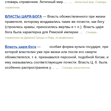
словарь справочник: Античный мир.… …
Античный мир. Словарь-
справочник.
ВЛАСТЬ\ ЦАРЯ-БОГА
— Власть обожествленного при жизни
правителя, которому воздавались такие же почести, как богу
(строились храмы, приносились жертвы и т. п.). Власть царя
бога была характерна для Римской империи …
Cловарь-
справочник по Древней Греции и Риму, по мифологии
Власть царя-бога
— особая форма культа государя, при
которой властелин уже при жизни или после его смерти
обожествлялся, т. е. признавался персоной, подобной богам, и
ему оказывались соответствующие почести. Власть Ц. б. была
особенно распространена у… …
Словарь античности