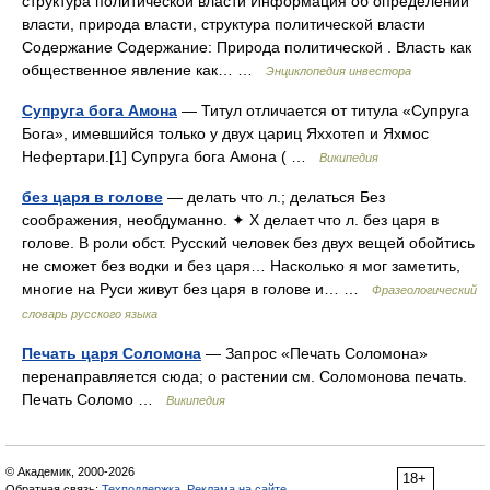
структура политической власти Информация об определении
власти, природа власти, структура политической власти
Содержание Содержание: Природа политической . Власть как
общественное явление как… …
Энциклопедия инвестора
Супруга бога Амона
— Титул отличается от титула «Супруга
Бога», имевшийся только у двух цариц Яххотеп и Яхмос
Нефертари.[1] Супруга бога Амона ( …
Википедия
без царя в голове
— делать что л.; делаться Без
соображения, необдуманно. ✦ Х делает что л. без царя в
голове. В роли обст. Русский человек без двух вещей обойтись
не сможет без водки и без царя… Насколько я мог заметить,
многие на Руси живут без царя в голове и… …
Фразеологический
словарь русского языка
Печать царя Соломона
— Запрос «Печать Соломона»
перенаправляется сюда; о растении см. Соломонова печать.
Печать Соломо …
Википедия
© Академик, 2000-2026
18+
Обратная связь:
Техподдержка
,
Реклама на сайте